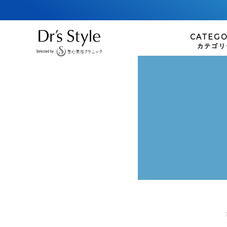
CATEG
カテゴリ
infact
COSM
インファクト
コスメ
ファンデーション
plusREST
リップケア
プラスリストア
Perspirex
パースピレックス
SKIN
スキンケ
Collage R
洗顔
コラージュリペア
クレンジング
化粧水