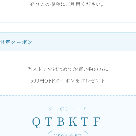
ぜひこの機会にご利用ください。
APPLAURA
Pureasy
アプローラ
ピュレアジー
FURFUR
Puremer
CHRISTIN
ル
ピュアメル
クリスティーナ
限定クーポン
TRON
当ストアではじめてお買い物の方に
500円OFFクーポンをプレゼント
クーポンコード
QTBKTF