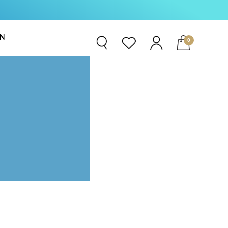
N
0
EMENT
ト
E360°
R
t RX
汗剤
。