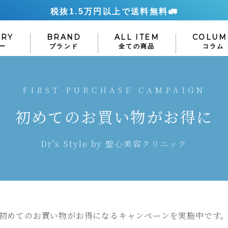
税抜1.5万円以上で送料無料🚛
ORY
BRAND
ALL ITEM
COLUM
ー
ブランド
全ての商品
コラム
Lusciouslips
M-Dear
SUPPL
E
HAIR CARE
FIRST PURCHASE CAMPAIGN
ラシャスリップス
エムディア
サプリメン
ヘアケア
初めてのお買い物がお得に
シャンプー
ORE
HELIOCARE
HELIOCAR
トリートメント
ヘリオケアウルトラD
ヘリオケア360°
エッセンス
Dr's Style by 聖心美容クリニック
NAVISION DR
Lekarka
ナビジョンDR
レカルカ
 CARE
OUTLET
OTHE
ア
アウトレット
その他
epair
LA ROCHE-
Dermacep
日焼け止め
POSAY
ダーマセプトRX
デオドラント・制
初めてのお買い物がお得になるキャンペーンを実施中です
ラロッシュポゼ
ボディケア