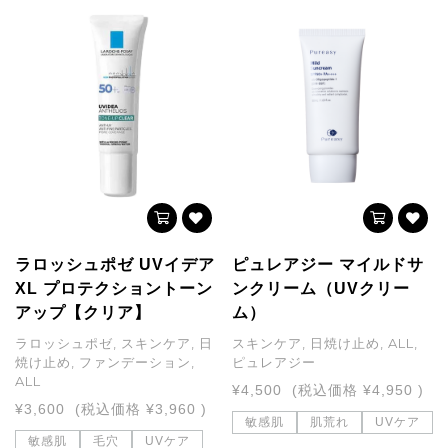
ラロッシュポゼ UVイデア
ピュレアジー マイルドサ
XL プロテクショントーン
ンクリーム（UVクリー
アップ【クリア】
ム）
ラロッシュポゼ, スキンケア, 日
スキンケア, 日焼け止め, ALL,
焼け止め, ファンデーション,
ピュレアジー
ALL
¥4,500
(税込価格
¥4,950
)
¥3,600
(税込価格
¥3,960
)
敏感肌
肌荒れ
UVケア
敏感肌
毛穴
UVケア