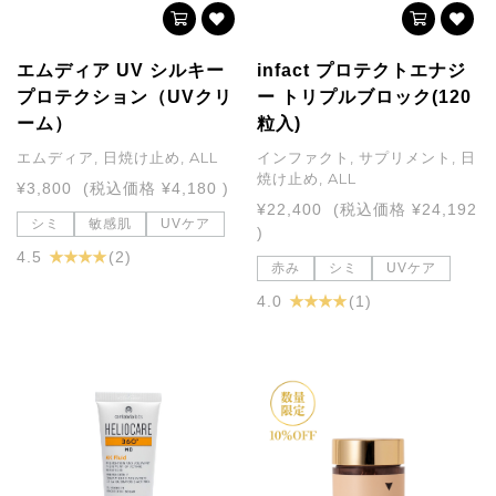
エムディア UV シルキー
infact プロテクトエナジ
プロテクション（UVクリ
ー トリプルブロック(120
ーム）
粒入)
エムディア, 日焼け止め, ALL
インファクト, サプリメント, 日
焼け止め, ALL
¥3,800
(税込価格
¥4,180
)
¥22,400
(税込価格
¥24,192
シミ
敏感肌
UVケア
)
★ ★ ★ ★
4.5
(2)
赤み
シミ
UVケア
★ ★ ★ ★
4.0
(1)