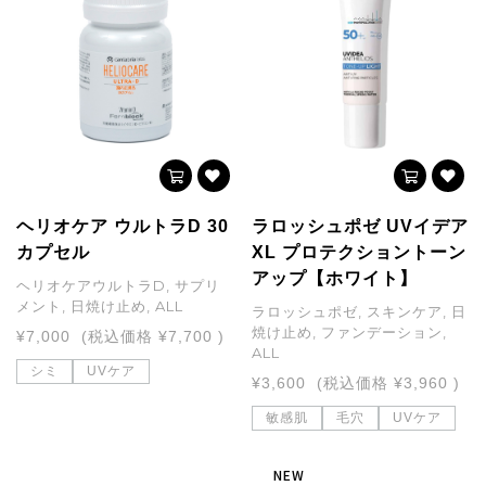
ヘリオケア ウルトラD 30
ラロッシュポゼ UVイデア
カプセル
XL プロテクショントーン
アップ【ホワイト】
ヘリオケアウルトラD, サプリ
メント, 日焼け止め, ALL
ラロッシュポゼ, スキンケア, 日
焼け止め, ファンデーション,
¥7,000
(税込価格
¥7,700
)
ALL
シミ
UVケア
¥3,600
(税込価格
¥3,960
)
敏感肌
毛穴
UVケア
NEW