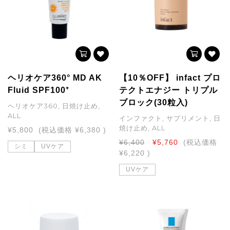
ヘリオケア360° MD AK
【10％OFF】 infact プロ
Fluid SPF100⁺
テクトエナジー トリプル
ブロック(30粒入)
ヘリオケア360, 日焼け止め,
ALL
インファクト, サプリメント, 日
焼け止め, ALL
¥5,800
(税込価格
¥6,380
)
¥6,400
¥5,760
(税込価格
シミ
UVケア
¥6,220
)
UVケア