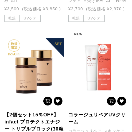
め, ALL
ンケア, 日焼け止め, ALL, NEW
¥3,500
(税込価格
¥3,850
)
¥2,700
(税込価格
¥2,970
)
乾燥
UVケア
乾燥
UVケア
NEW
【2個セット15％OFF】
コラージュリペアUVクリ
infact プロテクトエナジ
ーム
ー トリプルブロック(30粒
コラージュリペア, スキンケア,