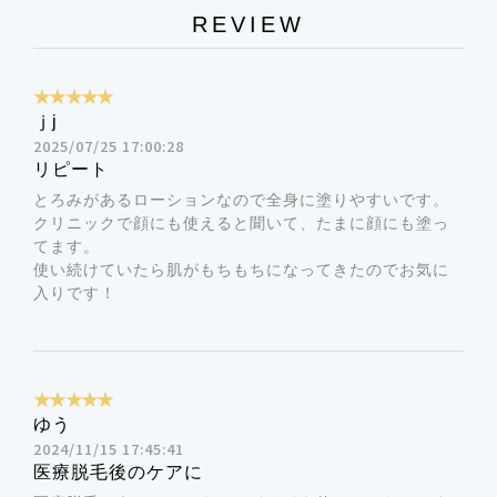
・肌に合わない場合はご使用をおやめください。
肌に透明感や輝きを与えます。レチノールの皮膚を
REVIEW
・使用中に肌の異常(赤み・腫れ・痛み・刺激など)が
柔らかくする作用で、有効成分が浸透しやすくなる
現れた場合、使用を中止してください。
導入効果も期待できます。
★★★★★
・極端に高温または低温の場所や直射日光を避けて保
ｊj
2025/07/25 17:00:28
管してください。乳幼児の手の届く場所に保管しな
リピート
いでください。
とろみがあるローションなので全身に塗りやすいです。
水、ＢＧ、グリセリン、ペンチレングリコール、ヒト
クリニックで顔にも使えると聞いて、たまに顔にも塗っ
脂肪細胞順化培養液エキス、ヒアルロン酸Na、加水分
てます。
解コラーゲン、セラミドＮＰ、セラミドＮＧ、セラミ
使い続けていたら肌がもちもちになってきたのでお気に
入りです！
ドＡＰ、加水分解ローヤルゼリータンパク、ヘキサカ
ルボキシメチルジペプチド－１２、ウメ果実エキス、
フィトステロールズ、コーン油、パルミチン酸レチノ
★★★★★
ール、グリチルリチン酸2K、（アスコルビル／トコフ
ゆう
ェリル）リン酸Ｋ、水添レシチン、ポリソルベート８
2024/11/15 17:45:41
０、ＰＥＧ－６０水添ヒマシ油、キサンタンガム、ポ
医療脱毛後のケアに
リアクリル酸Na、カプリリルグリコール、１,２－ヘ