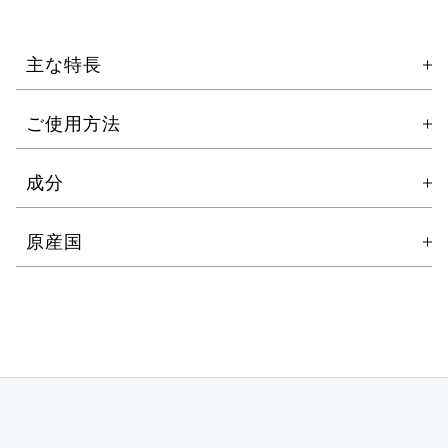
可能です。次回お届け予定日の7日前までにマイページ
からご変更ください。
主な特長
数量
ご使用方法
カートに入れる
最先端の「再生医療研究」から誕生。
お風呂上りやシャワー後の清潔な肌にお使いくださ
成分
皮膚科医監修のもと、エイジング・くすみ・乾燥・炎
い。
症の改善に有効な成分を配合しました。
手にたっぷりとり、体全体にやさしくなじませます。
・純国産幹細胞培養上清液
原産国
幹細胞エキスが脱毛後の赤みを鎮め、レチノールがく
主に脱毛患者様へのおすすめ製品として設計していま
世界最小クラスのヒアルロン酸HA-4を加えた高性能
すみを改善。高保湿処方が有効成分の効果を高め、全
すが
で安全性の高い完全無血清培地で培養された幹細胞
身をみずみずしい透明感のある、つるつるすべすべ肌
脱毛以外の方の日常的なお手入れにももちろんお使い
培養上清液です。成長因子を豊富に含み、ターンオ
へ導きます。低刺激処方なので肌のくすみや日焼け跡
いただけます。
ーバーの促進やシワ・シミ・くすみ等の様々なエイ
が気になる方の、毎日のお手入れにもおすすめです。
ジングケア効果が期待できます。
ボディの乾燥が気になる方にもおすすめです。
・レチノール