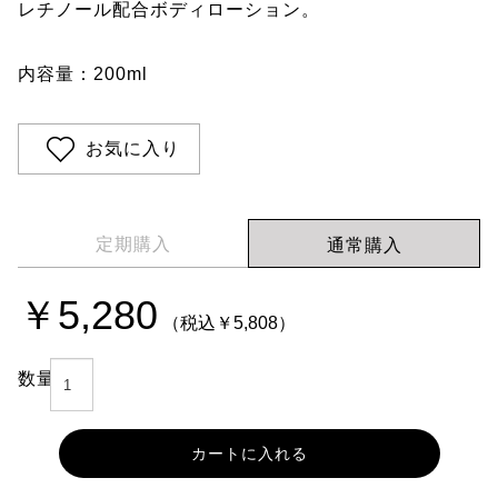
レチノール配合ボディローション。
内容量：200ml
お気に入り
定期購入
通常購入
（税込￥5,227）
￥5,280
（税込￥5,808）
定期購入コースは30日/45日/60日ごとに自動で商品を
お届けするコースです。
数量
2回以上（合計金額10,454円税込）のご継続が条件とな
ります。
2回目以降も10％OFFの5,277円（税込）＋送料無料で
カートに入れる
お届けいたします。
3回目以降は一時停止、解約、お届けサイクルの変更が