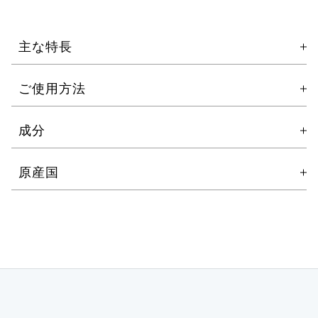
主な特長
ご使用方法
■トーンアップクリア（SPF50+・PA++++）
成分
ラロッシュポゼ人気アイテムの数量限定特別セットで
①パール大1個分を手のひらに取り、おでこ・鼻先・
す。単品でお求めいただくよりもお得なセット価格を
両頬・あごの5点にのせる。
原産国
ご用意。在庫がなくなり次第終了です。
②内側から外側にむかって、全体にやさしくのばす。
高いところから塗ると、立体的に仕上がります。 目元
セット内容：
や口のまわりは丁寧に。
ラロッシュポゼ トーンアップクリア（SPF50+
③頬、Tゾーンなどは、立体的なので、さらにもう1個
PA++++）
分をムラにならないように重ね塗りをしてください。
透明感を引き出すトーンアップUV。敏感肌にもやさし
④最後に、お手持ちのファンデーションやパウダーで
い処方。
仕上げを。密着感のある使用感でファンデとの相性も