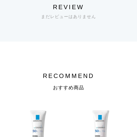
◎
REVIEW
ラロッシュポゼ シカプラストリペアクリームB5＋
まだレビューはありません
肌荒れ・乾燥を集中ケアする高保湿クリーム。バリア
■シカプラストリペアクリームB5＋
機能をサポート。
朝・晩、化粧水や美容液の後パール粒大1個をお顔全
体にのばします。
仕上げに手のひらでお顔全体を包み込むようにやさし
くおさえてなじませます。目の周りは避けてご使用く
ださい。
RECOMMEND
顔だけでなく、体の乾燥にも。男女問わず家族みんな
でご使用いただけます。
おすすめ商品
・肌に異常があるとき、または肌に合わないときは、
ご使用をおやめください。