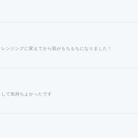
。
＜アーチチョーク葉エキス＞
キク科チョウセンアザミ属のア
毛穴が日立つ要因として毛穴の開
あります。 アーチチョーク葉エ
クレンジングに変えてから肌がもちもちになりました！
水、ヤシ油脂肪酸ＰＥＧ－７グ
ー、モロッコ溶岩クレイ、ベン
りして気持ちよかったです
ブリコエキス、フランスカイガ
ン酸Ｎａ、水溶性コラーゲン、
０グリセリル、イソステアリン
添ヒマシ油、ＢＧ、トコフェロー