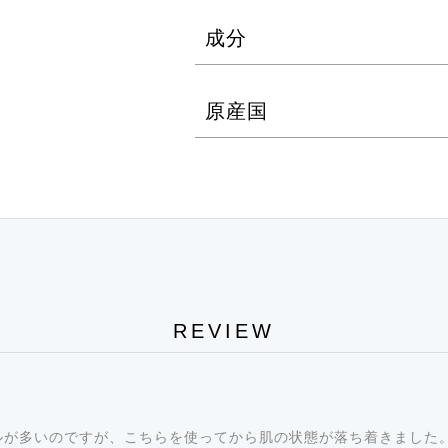
2種類のクレイ・角質クリア酵素
適量を肌の上で軽くらせんを描
い上がりのクレンジングジェル
成分
湯でよく洗い流してください。
聖心美容クリニックでも売れ筋
手、顔が濡れていてもご使用で
原産国
気を拭き取ってからご使用くだ
※オイルフリー・無香料・無着
パラベンフリー
＜2種のクレイ＞
※ジェルの色は原料であるクレ
粘土からマイナスの電荷が発生
清潔な状態へ導きます。
【1】モロッコ溶岩クレイ / 
り、石鹸のような働きをするモロ
肌に異常があるとき、または肌
【2】ベントナイト / モンモリ
REVIEW
＜プロテアーゼ＞
生体組織や細胞中に広く存在す
古くなった角質や垢の中に含ま
ルが多いのですが、こちらを使ってから肌の状態が落ち着きました
くなめらかな素肌へと整えます