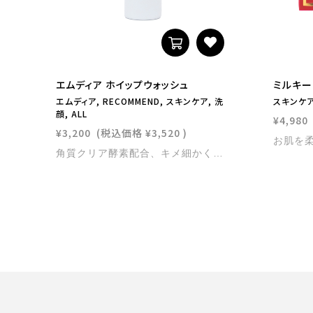
エムディア ホイップウォッシュ
ミルキー
エムディア, RECOMMEND, スキンケア, 洗
スキンケア,
顔, ALL
¥4,980
¥3,200
(税込価格
¥3,520
)
角質クリア酵素配合、キメ細かく弾力のある泡でふんわり洗えるムース泡洗顔です。ニキビや毛穴の黒ずみもスッキリ洗浄。保湿効果に優れエイジングケアとしても最適です。 内容量：200g