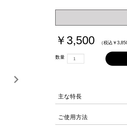
APPLAURA
Pureasy
アプローラ
ピュレアジー
FURFUR
Puremer
CHRISTIN
ル
ピュアメル
クリスティーナ
￥3,500
（税込￥3,85
TRON
数量
主な特長
ご使用方法