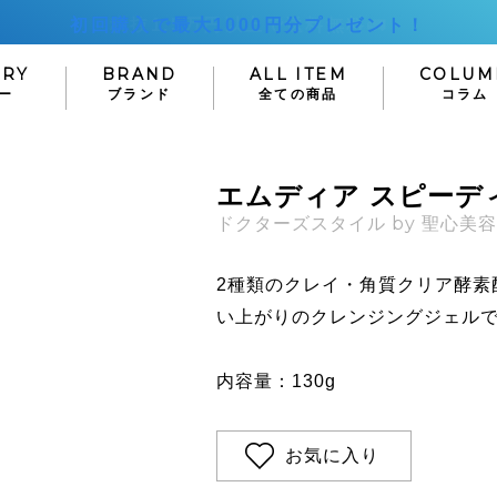
初回購入で最大1000円分プレゼント！
ORY
BRAND
ALL ITEM
COLUM
ー
ブランド
全ての商品
コラム
Lusciouslips
M-Dear
SUPPL
E
HAIR CARE
エムディア スピーデ
ラシャスリップス
エムディア
サプリメン
ヘアケア
ドクターズスタイル by 聖心美
シャンプー
ORE
HELIOCARE
HELIOCAR
トリートメント
ヘリオケアウルトラD
2種類のクレイ・角質クリア酵素
ヘリオケア360°
エッセンス
い上がりのクレンジングジェル
NAVISION DR
Lekarka
ナビジョンDR
レカルカ
 CARE
OUTLET
OTHE
内容量：130g
ア
アウトレット
その他
epair
LA ROCHE-
Dermacep
日焼け止め
POSAY
ダーマセプトRX
お気に入り
デオドラント・制
ラロッシュポゼ
ボディケア