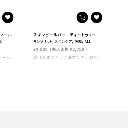
キノール
スキンピールバー ティートゥリー
ス
L
サンソリット, スキンケア, 洗顔, ALL
サン
¥2,500
(税込価格
¥2,750
)
¥2
くすみ*肌に透明感を。ワントーン明るい肌によみがえる。角質ケア成分AHA・BHAに加え、ハイドロキノンを配合。毎⽇のピーリング洗顔で古い⾓質を洗い流し、みずみずしく透明感のある肌へと導きます。 【くすみ肌】 内容量：135g *古い⾓質層によるもの
繰り返すニキビに基本ケア。健やかでなめらかな肌へ。⾓質ケア成分AHA1.0％に加え、ティトゥリーオイル（整肌成分）を配合。古い⾓質を洗い流し、肌を清潔に保ちます。 【脂性肌～ニキビ肌】 内容量：135g