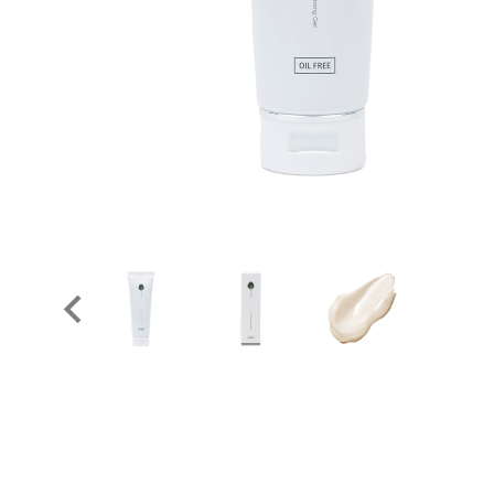
美容液
SOLPRO
乳液・クリーム
ソルプロ
シートマスク
アイクリーム
COLLAGE
コラージュフルフ
MT META
MTメタトロン