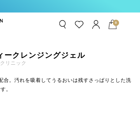
N
0
EMENT
ィークレンジングジェル
ト
容クリニック
E360°
配合。汚れを吸着してうるおいは残すさっぱりとした洗
です。
R
t RX
汗剤