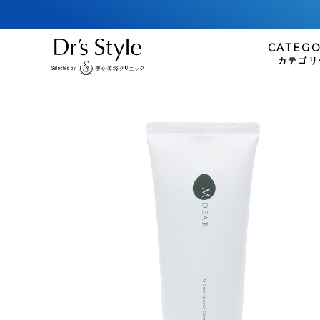
CATEG
カテゴリ
infact
COSM
インファクト
コスメ
ファンデーション
plusREST
リップケア
プラスリストア
Perspirex
パースピレックス
SKIN
スキンケ
Collage R
洗顔
コラージュリペア
クレンジング
化粧水