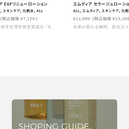
ア EGFリニューローション
エムディア セラージュローシ
 スキンケア, 化粧水, ALL
ALL, エムディア, スキンケア, 化
(税込価格
¥7,150
)
¥12,000
(税込価格
¥13,20
ノーベル医学生理学賞受賞成分「EGF」配合の高保湿化粧水です。 豊富な保湿成分が角質層までしっかり浸透し、長時間にわたり潤いをキープします。 低刺激処方で、毎日安心してお使いいただけます。 内容量：100ml
SHOPING GUIDE