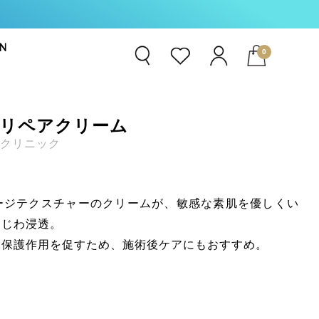
N
0
EMENT
A リペアクリーム
ト
容クリニック
E360°
ージテクスチャーのクリームが、敏感な素肌を優しくい
わじわ浸透。
R
膚保護作用を促すため、施術後ケアにもおすすめ。
t RX
汗剤