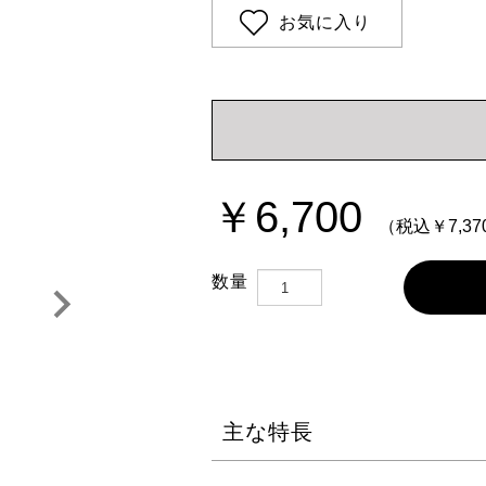
お気に入り
APPLAURA
Pureasy
アプローラ
ピュレアジー
FURFUR
Puremer
CHRISTIN
ル
ピュアメル
クリスティーナ
TRON
￥6,700
（税込￥7,37
数量
主な特長