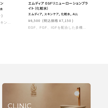
ョン
エムディア EGFリニューローションブラ
イト（化粧水）
粧水
エムディア, スキンケア, 化粧水, ALL
0
)
¥6,500
(税込価格
¥7,150
)
未来が変わる瞬間。新次元スキンケア。 エイジングケアを追求して誕生したしっとりうるおいを与える化粧水 敏感肌の方でも安心して使用できる低刺激処方で、しっとりと柔らかい肌へ導きます。 内容量：120ml
EGF、FGF、IGFを配合した多機能美容液。なめらかでしっとりとした感触です。エイジングケア成分も同時に配合し、大人の肌が求める高機能性を追求した化粧水です。エイジングケアとブライトニングを同時に叶えたい方に。
CLINIC