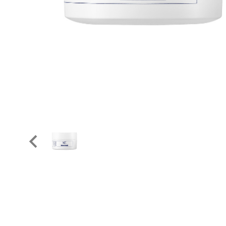
美容液
SOLPRO
乳液・クリーム
ソルプロ
シートマスク
アイクリーム
COLLAGE
コラージュフルフ
MT META
MTメタトロン