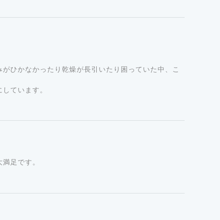
は、MTメタトロンLUKAオリジナル。
みがひかなかったり乾燥が長引いたり困っていた中、こ
にしています。
み
膚刺激が起こらないというわけではありません
大満足です。