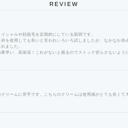
REVIEW
として贅を尽くしたフォーミュラ
ェイシャルや顔脱毛を定期的にしている肌弱です。
・アレルギーテスト済み
ら何を使用しても良いと言われいろいろ試しましたが、なかなか赤
られました。
・パッチテスト済み
効果早い、高保湿！これがないと困るのでストック切らさないよう
・スティギングテスト済み
・ノンコメジェニックテスト済
※すべての方にアレルギーや皮
のクリームに苦手です。こちらのクリームは使用感がとても良くて