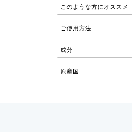
このような方にオススメ
LUKAシリーズは、MTメタト
・スキン施術後の敏感なお肌に
皮膚の専門家視点を基に、集中
ご使用方法
・シンプルなケアをしたい方
機能を支えるミニマムなお手入
ローションとクリームのわずか2
①パール粒大を指先に取り、手
成分
後ケアを実現します。
気になる部分には重ねづけがお
2stepのシンプルケアなので
②手のひらで顔を包みこむよう
原産国
させます。
施術後の敏感な素肌を、スムーズ
ンLUKAオリジナル『ファーマ
・目元の使用も可能です（目の
保湿・整肌・皮膚保護それぞれに
・お肌に合わないときは、水も
まで浸透し、集中ケアをします
・肌に異常があるとき、または
アドバンテージ成分のパンテノ
・傷やはれもの、しっしん等、