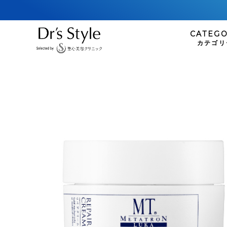
CATEG
カテゴリ
infact
COSM
インファクト
コスメ
ファンデーション
plusREST
リップケア
プラスリストア
Perspirex
パースピレックス
SKIN
スキンケ
Collage R
洗顔
コラージュリペア
クレンジング
化粧水