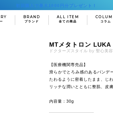
初回購入で最大1000円分プレゼント！
ORY
BRAND
ALL ITEM
COLUM
ー
ブランド
全ての商品
コラム
Lusciouslips
M-Dear
SUPPL
E
HAIR CARE
MTメタトロン LUK
ラシャスリップス
エムディア
サプリメン
ヘアケア
ドクターズスタイル by 聖心美
シャンプー
ORE
HELIOCARE
HELIOCAR
トリートメント
ヘリオケアウルトラD
【医療機関専売品】
ヘリオケア360°
エッセンス
滑らかでとろみ感のあるバンデ
NAVISION DR
Lekarka
たわるように密着したまま、じ
ナビジョンDR
レカルカ
 CARE
OUTLET
OTHE
リッチな潤いとともに整肌、皮
ア
アウトレット
その他
epair
LA ROCHE-
Dermacep
日焼け止め
POSAY
ダーマセプトRX
内容量：30g
デオドラント・制
ラロッシュポゼ
ボディケア