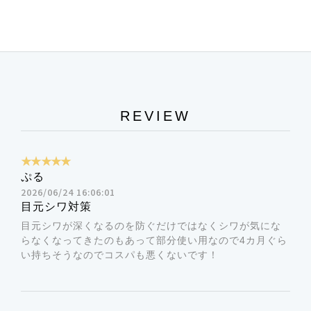
さらに、くすみケア成分が目元を明るく整え、透明感
塩分濃度の高い紅海に発生し、特殊な防御メカニズム
のある若々しい印象に導きます。
を持つ藻類由来のエキスです。乾燥から肌を守り、高
普段のケアでは物足りない目元・口元になめらかでコ
分子藻類コロイドが短時間で肌を引き締めます。
クのあるしっとり感を与えます。
・肌に異常があるとき、または肌に合わないときは、
目元に潤いを与えることで、乾燥による小ジワを目立
②リフトニン-エキスパート(皮膚コンディショニング
ご使用をおやめください。
たなくし、若々しい印象をキープ。敏感な目元にも安
成分)
・朝ご使用になる場合には、日焼け止めを併用してく
REVIEW
心して使用できる低刺激処方です。
ハナアロエの養液から抽出したコラーゲンブースター
ださい。
です。有効成分「クニホロン」と「アセチル化ポリマ
★★★★★
疲れが出やすい目元の悩みに、毎日のケアでしっかり
ンノース」が真皮構造組織の分解と再生を調整し、良
ぷる
アプローチし、理想の目元を手に入れましょう。
質なコラーゲンの産生を促進し、ハリ・弾力をもたら
2026/06/24 16:06:01
します。(In-Cosmetics Paris 2016 BSB Innovation
目元シワ対策
目元シワが深くなるのを防ぐだけではなくシワが気にな
Prize 受賞)
らなくなってきたのもあって部分使い用なので4カ月ぐら
い持ちそうなのでコスパも悪くないです！
③シャドウニル(保湿成分)
医療用としても用いられる海藻(Fucus Vesiculosus)
由来のエキス。脆弱な血管からヘモグロビンを漏出さ