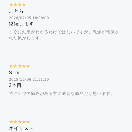
★★★★
せることに起因したくまの対策として、特異的酵素ヘ
ことら
ムオキシゲナーゼ-1(HO-1)を標的にし、ヘムの分解を
2026/02/05 18:09:00
継続します
誘導させることに着目しています。分解後の副産物に
すぐに効果がわかるわけではないですが、乾燥が軽減さ
多彩な機能がある他、真皮の8割を構成するI型コラー
れた気がします。
ゲンの合成促進作用等に優れていることが確認されて
いるため、相乗効果に期待してビタミンK含有エキス
と共に配合いたしました。
★★★★★
S_m
④レチノール(皮膚コンディショニング成分)
2025/12/06 21:51:10
2本目
特にシワの悩みがある方に適切な商品だと思います。
★★★★★
ネイリスト