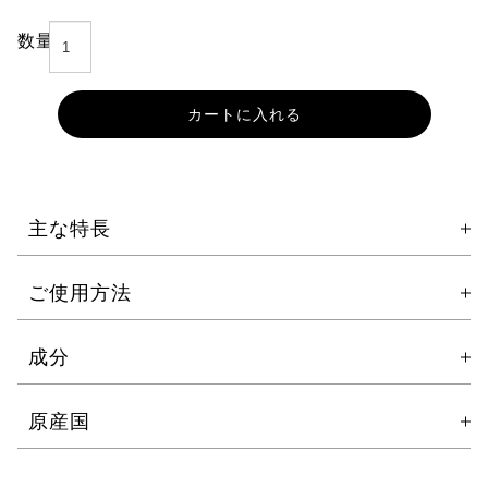
数量
カートに入れる
主な特長
ご使用方法
エムディア パーフェクトアイクリームLFは、目元の
化粧水で整えた肌にご使用ください。
成分
シワやたるみ、くすみにアプローチする高機能集中ケ
目元、口元など乾燥が気になる部分にやさしくなじま
アアイクリームです。保湿成分がたっぷり配合されて
せてください。
原産国
おり、デリケートな目元に潤いを与えながら、ハリと
※朝ご使用になる場合には、日焼け止めを併用してく
弾力をサポート。
①リフトニン-エクスプレス(被膜形成成分)
ださい。